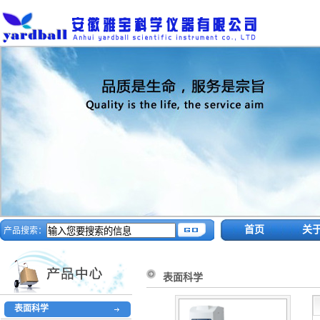
首页
关
产品搜索：
表面科学
表面科学